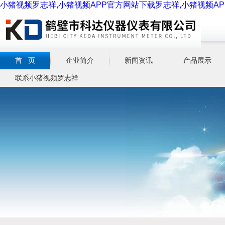
小猪视频罗志祥,小猪视频APP官方网站下载罗志祥,小猪视频AP
首 页
企业简介
新闻资讯
产品展示
联系小猪视频罗志祥