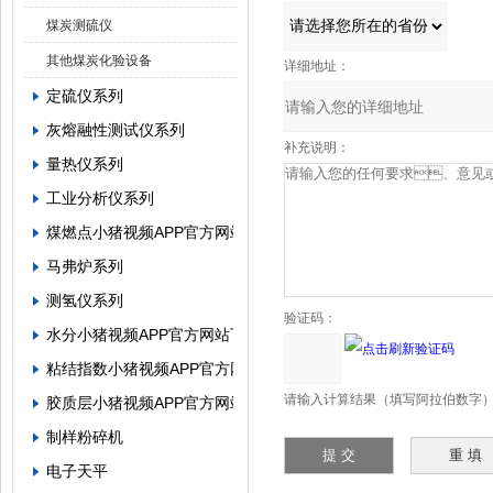
煤炭测硫仪
其他煤炭化验设备
详细地址：
定硫仪系列
灰熔融性测试仪系列
补充说明：
量热仪系列
工业分析仪系列
煤燃点小猪视频APP官方网站下载罗志祥
马弗炉系列
测氢仪系列
验证码：
水分小猪视频APP官方网站下载罗志祥系列
粘结指数小猪视频APP官方网站下载罗志祥系列
请输入计算结果（填写阿拉伯数字），
胶质层小猪视频APP官方网站下载罗志祥系列
制样粉碎机
电子天平