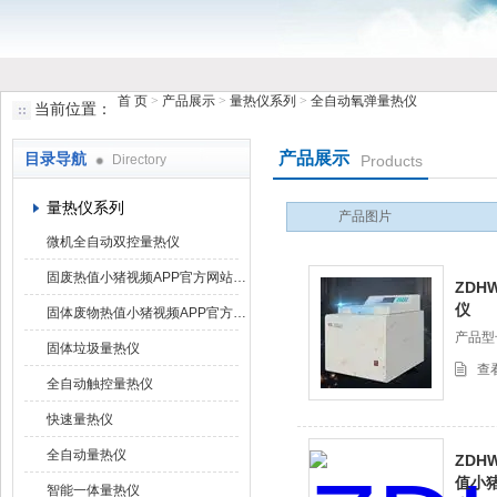
首 页
>
产品展示
>
量热仪系列
>
全自动氧弹量热仪
当前位置：
鹤壁市小猪视频罗志祥仪器仪表有限公司
产品展示
目录导航
Directory
Products
量热仪系列
产品图片
微机全自动双控量热仪
固废热值小猪视频APP官方网站下载罗志祥
ZDH
仪
固体废物热值小猪视频APP官方网站下载罗志祥
产品型号
固体垃圾量热仪
查
全自动触控量热仪
快速量热仪
全自动量热仪
ZDH
值小
智能一体量热仪