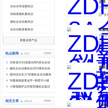
志祥
全自动等温量热仪
产品型号
高精度微机量热仪
查
微机全自动量热仪
全自动氧弹量热仪
实验
产品型号
查看全部产品
查
热点新闻
Hot
ROME+
河南省2016质量信用A类全自动
煤炭
量热仪
微机全自动量热仪30%降价实价
出售
产品型号
国内综合实力*的微机全自动量热
仪制造企业
查
华夏南路披黄金甲--鹤壁市小猪
视频罗志祥仪器仪表有限公司
小猪视频罗志祥新型微机定硫仪
已步入市场
相关文章
About
ROME+
ZDH