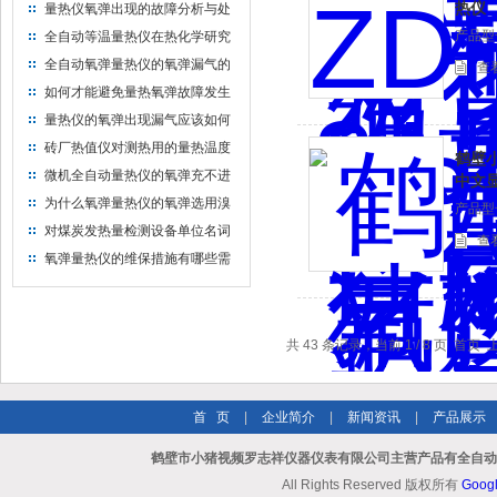
热仪
量热仪氧弹出现的故障分析与处
理方案
产品型号
全自动等温量热仪在热化学研究
中的应用
全自动氧弹量热仪的氧弹漏气的
查
原因是什么
如何才能避免量热氧弹故障发生
量热仪的氧弹出现漏气应该如何
处理
砖厂热值仪对测热用的量热温度
鹤壁小
计有什么技术要求？
微机全自动量热仪的氧弹充不进
中文
气或放不出怎么办
为什么氧弹量热仪的氧弹选用溴
产品型号
铬或溴铬相合的金刚制成？
对煤炭发热量检测设备单位名词
查
的解释
氧弹量热仪的维保措施有哪些需
注意的事情
共 43 条记录，当前 1 / 8 页 首
首 页
|
企业简介
|
新闻资讯
|
产品展示
鹤壁市小猪视频罗志祥仪器仪表有限公司主营产品有全自动氧
All Rights Reserved 版权所有
Goog