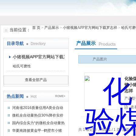
首 页
>
产品展示
>
小猪视频APP官方网站下载罗志祥
>
哈氏可磨
当前位置：
鹤壁市小猪视频罗志祥仪器仪表有限公司
产品展示
目录导航
Directory
Products
小猪视频APP官方网站下载罗志祥
产品图片
哈氏可磨性
化验煤
查看全部产品
性小
志祥
热点新闻
Hot
ROME+
产品型号
查
河南省2016质量信用A类全自动
量热仪
微机全自动量热仪30%降价实价
出售
国内综合实力*的微机全自动量热
仪制造企业
共 1 条记录，当前 1 / 1 页 
华夏南路披黄金甲--鹤壁市小猪