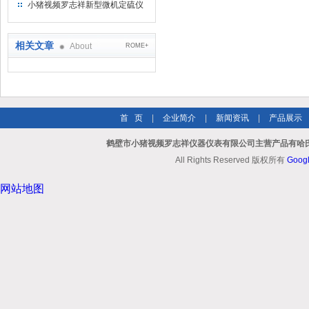
视频罗志祥仪器仪表有限公司
小猪视频罗志祥新型微机定硫仪
已步入市场
相关文章
About
ROME+
首 页
|
企业简介
|
新闻资讯
|
产品展示
鹤壁市小猪视频罗志祥仪器仪表有限公司主营产品有哈氏
All Rights Reserved 版权所有
Goog
网站地图