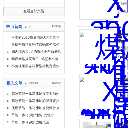
产品型号
查看全部产品
查
热点新闻
Hot
ROME+
煤厂 
河南省2016质量信用A类全自动
弗炉
量热仪
微机全自动量热仪30%降价实价
产品型号
出售
国内综合实力*的微机全自动量热
查
仪制造企业
华夏南路披黄金甲--鹤壁市小猪
视频罗志祥仪器仪表有限公司
小猪视频罗志祥新型微机定硫仪
已步入市场
XL-
相关文章
About
ROME+
产品型号
高效节能一体马弗炉在工业加热
查
工艺中的应用
高效节能一体马弗炉的温度要控
制到什么范围内？
使用节能一体马弗炉前要做什么
节能一体马弗炉性能*的地方
节能一体马弗炉适用范围
XL-