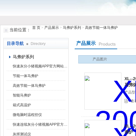
首 页
>
产品展示
>
马弗炉系列
>
高效节能一体马弗炉
当前位置：
鹤壁市小猪视频罗志祥仪器仪表有限公司
产品展示
目录导航
Directory
Products
马弗炉系列
产品图片
快速灰分小猪视频APP官方网站下载罗志祥
节能一体马弗炉
XL-
马弗
高效节能一体马弗炉
产品型号
智能马弗炉
查
箱式高温炉
微电脑时温程控仪
快速连续灰分小猪视频APP官方网站下载罗志祥
XL-
弗炉
灰挥测试仪