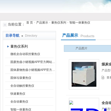
首 页
>
产品展示
>
量热仪系列
>
智能一体量热仪
当前位置：
鹤壁市小猪视频罗志祥仪器仪表有限公司
产品展示
目录导航
Directory
Products
量热仪系列
产品图片
微机全自动双控量热仪
固废热值小猪视频APP官方网站下载罗志祥
煤炭
固体废物热值小猪视频APP官方网站下载罗志祥
产品型号
查
固体垃圾量热仪
全自动触控量热仪
快速量热仪
全自动量热仪
全自
产品型号
智能一体量热仪