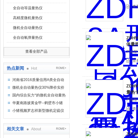
查
全自动等温量热仪
高精度微机量热仪
微机全自动量热仪
全自动氧弹量热仪
ZDH
体量
查看全部产品
产品型号
查
热点新闻
Hot
ROME+
河南省2016质量信用A类全自动
ZDH
量热仪
微机全自动量热仪30%降价实价
量热
出售
国内综合实力*的微机全自动量热
产品型号
仪制造企业
华夏南路披黄金甲--鹤壁市小猪
查
视频罗志祥仪器仪表有限公司
小猪视频罗志祥新型微机定硫仪
已步入市场
相关文章
About
ROME+
ZDH