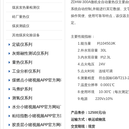
ZDHW-300A微机全自动量热仪主要
煤炭发热量检测仪
系统自动控制,并能进行其它数据、文字处
操作简便、使用可靠等特点，该仪器主
砖厂量热仪
定。
煤炭测硫仪
其他煤炭化验设备
主要性能指标：
1.能当量 约10450J/K
定硫仪系列
2.外水筒容量 30L
灰熔融性测试仪系列
3.内水筒容量 约2.3L
量热仪系列
4.点火电压 24V
工业分析仪系列
5.点火时间 连续可调
6.测量精度 符合国标GB/T213-2
煤燃点小猪视频APP官方网站下载罗志祥
7.温度分辨率 0.0001℃
马弗炉系列
8.使用环境 10-30℃（每次测定
测氢仪系列
9.电源 220V±10%
水分小猪视频APP官方网站下载罗志祥系列
产品售价：12500元/台
粘结指数小猪视频APP官方网站下载罗志祥系列
运输方式：铁运或物流
胶质层小猪视频APP官方网站下载罗志祥系列
交货期现：现货