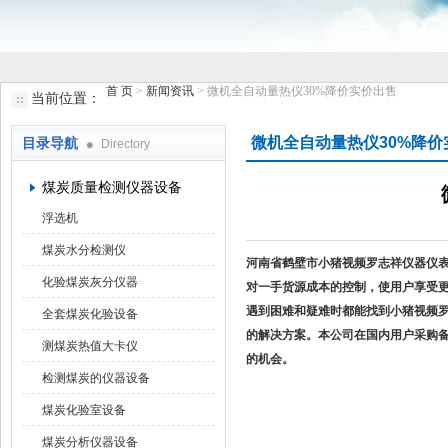
首 页
>
新闻资讯
> 微机全自动量热仪30%降价实价出售
当前位置：
鹤壁市小猪视频罗志祥仪器仪表有限公司
微机全自动量热仪30%降价
目录导航
Directory
煤炭质量检测仪器设备
浮选机
煤炭水分检测仪
河南省鹤壁市小猪视频罗志祥仪器仪表公
化验煤炭灰分仪器
对一手
货源成本的控制，使用户享
遇到困难和疑
难时都能找到小猪视频罗志
全套煤炭化验设备
的解决方案。本公司
在国内用户采购备
测煤炭热值大卡仪
的机会。
检测煤炭的仪器设备
煤炭化验室设备
煤炭分析仪器设备