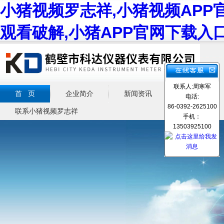
小猪视频罗志祥,小猪视频APP
观看破解,小猪APP官网下载入
联系人:周寒军
首 页
企业简介
新闻资讯
产品展示
电话:
86-0392-2625100
联系小猪视频罗志祥
手机：
13503925100