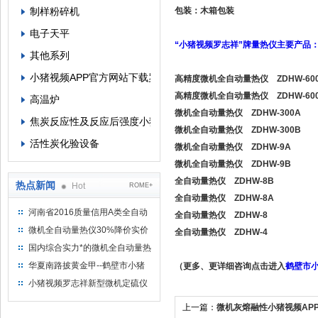
制样粉碎机
包装：木箱包装
电子天平
“小猪视频罗志祥”牌量热仪主要产品
其他系列
小猪视频APP官方网站下载罗志祥
高精度微机全自动量热仪 ZDHW-60
高精度微机全自动量热仪 ZDHW-60
高温炉
微机全自动量热仪 ZDHW-300A
焦炭反应性及反应后强度小猪视频APP官方网站下载罗志祥
微机全自动量热仪 ZDHW-300B
活性炭化验设备
微机全自动量热仪 ZDHW-9A
微机全自动量热仪 ZDHW-9B
全自动量热仪 ZDHW-8B
热点新闻
Hot
ROME+
全自动量热仪 ZDHW-8A
河南省2016质量信用A类全自动
全自动量热仪 ZDHW-8
量热仪
微机全自动量热仪30%降价实价
全自动量热仪 ZDHW-4
出售
国内综合实力*的微机全自动量热
仪制造企业
华夏南路披黄金甲--鹤壁市小猪
（更多、更详细咨询点击进入
鹤壁市
视频罗志祥仪器仪表有限公司
小猪视频罗志祥新型微机定硫仪
已步入市场
上一篇：
微机灰熔融性小猪视频AP