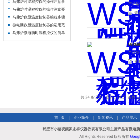
马弗炉时温程控仪的操作注意事
产品型号
项
马弗炉时温程控仪的操作注意要
查
点
马弗炉数显温度控制器编程步骤
微电脑数显温度控制器的适用范
围
马弗炉微电脑时温程控仪的简单
编程步骤
WSW
产品型号
查
共 24 条记录，当前 1 / 4 页 首
首 页
|
企业简介
|
新闻资讯
|
产品展示
鹤壁市小猪视频罗志祥仪器仪表有限公司主营产品有微电脑时
All Rights Reserved 版权所有
Goog