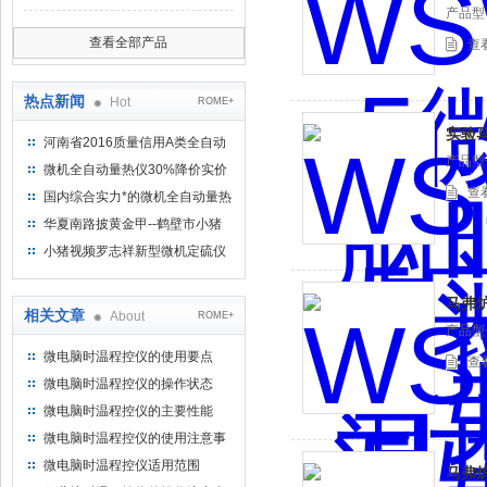
产品型号
查看全部产品
查
热点新闻
Hot
ROME+
实验
河南省2016质量信用A类全自动
产品型号
量热仪
微机全自动量热仪30%降价实价
出售
查
国内综合实力*的微机全自动量热
仪制造企业
华夏南路披黄金甲--鹤壁市小猪
视频罗志祥仪器仪表有限公司
小猪视频罗志祥新型微机定硫仪
已步入市场
马弗
相关文章
About
ROME+
产品型号
微电脑时温程控仪的使用要点
查
微电脑时温程控仪的操作状态
微电脑时温程控仪的主要性能
微电脑时温程控仪的使用注意事
项
微电脑时温程控仪适用范围
马弗