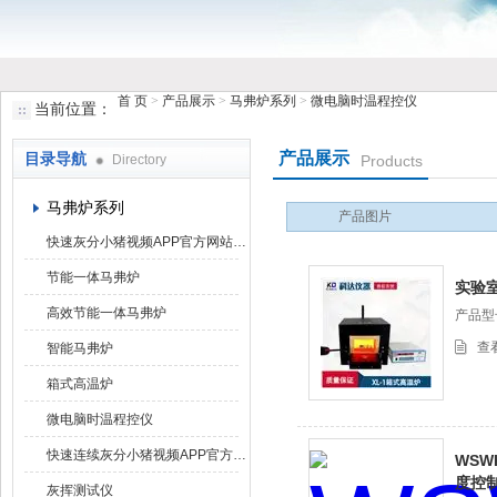
首 页
>
产品展示
>
马弗炉系列
>
微电脑时温程控仪
当前位置：
鹤壁市小猪视频罗志祥仪器仪表有限公司
产品展示
目录导航
Directory
Products
马弗炉系列
产品图片
快速灰分小猪视频APP官方网站下载罗志祥
节能一体马弗炉
实验
高效节能一体马弗炉
产品型号
查
智能马弗炉
箱式高温炉
微电脑时温程控仪
快速连续灰分小猪视频APP官方网站下载罗志祥
WSW
度控
灰挥测试仪