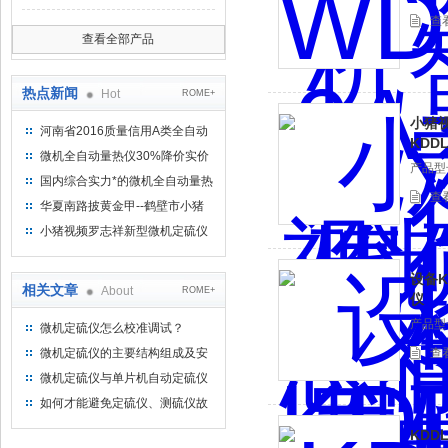
查
查看全部产品
热点新闻
Hot
ROME+
小猪
河南省2016质量信用A类全自动
KDD
量热仪
微机全自动量热仪30%降价实价
产品型号
出售
国内综合实力*的微机全自动量热
查
仪制造企业
华夏南路披黄金甲--鹤壁市小猪
视频罗志祥仪器仪表有限公司
小猪视频罗志祥新型微机定硫仪
已步入市场
设备K
相关文章
About
ROME+
仪
产品型号
微机定硫仪怎么校准调试？
微机定硫仪的主要结构组成及安
查
装
微机定硫仪与单片机自动定硫仪
的区别
如何才能避免定硫仪、测硫仪故
障发生
KDD