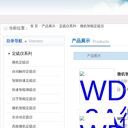
首 页
>
产品展示
>
定硫仪系列
>
微机智能定硫仪
当前位置：
鹤壁市小猪视频罗志祥仪器仪表有限公司
产品展示
目录导航
Directory
Products
定硫仪系列
产品图片
微机定硫仪
自动触控定硫仪
微机
智能快速定硫仪
产品型号
查
快速智能测硫仪
汉字智能定硫仪
微机智能定硫仪
全自动定硫仪
WDL
产品型号
高效微机定硫仪