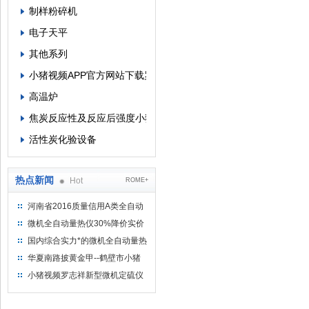
制样粉碎机
电子天平
其他系列
小猪视频APP官方网站下载罗志祥
高温炉
焦炭反应性及反应后强度小猪视频APP官方网站下载罗志祥
活性炭化验设备
热点新闻
Hot
ROME+
河南省2016质量信用A类全自动
量热仪
微机全自动量热仪30%降价实价
出售
国内综合实力*的微机全自动量热
仪制造企业
华夏南路披黄金甲--鹤壁市小猪
视频罗志祥仪器仪表有限公司
小猪视频罗志祥新型微机定硫仪
已步入市场