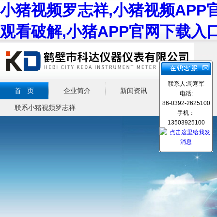
小猪视频罗志祥,小猪视频APP
观看破解,小猪APP官网下载入
联系人:周寒军
首 页
企业简介
新闻资讯
产品展示
电话:
86-0392-2625100
联系小猪视频罗志祥
手机：
13503925100