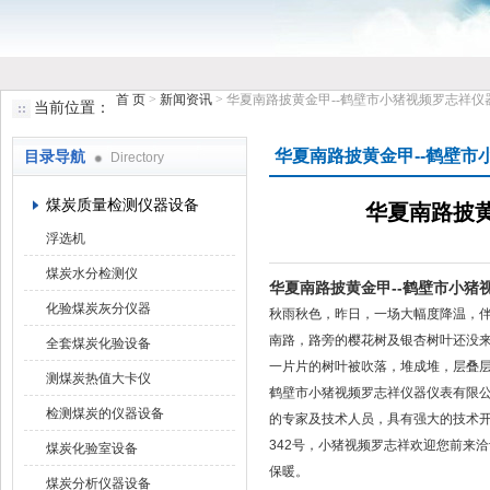
首 页
>
新闻资讯
> 华夏南路披黄金甲--鹤壁市小猪视频罗志祥
当前位置：
鹤壁市小猪视频罗志祥仪器仪表有限公司
华夏南路披黄金甲--鹤壁
目录导航
Directory
煤炭质量检测仪器设备
华夏南路披
浮选机
煤炭水分检测仪
华夏南路披黄金甲--鹤壁市小猪
化验煤炭灰分仪器
秋雨秋色，昨日，一场大幅度降温
南路，路旁的樱花树及银杏树叶还没来得及
全套煤炭化验设备
一片片的树叶被吹落，堆成堆，
测煤炭热值大卡仪
鹤壁市小猪视频罗志祥仪器仪表有限公
检测煤炭的仪器设备
的专家及技术人员，具有强大的技术
342号，小猪视频罗志祥欢迎您前来
煤炭化验室设备
保暖。
煤炭分析仪器设备