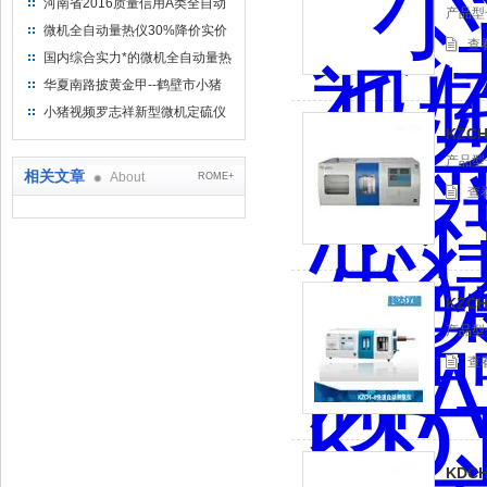
河南省2016质量信用A类全自动
产品型号
量热仪
微机全自动量热仪30%降价实价
查
出售
国内综合实力*的微机全自动量热
仪制造企业
华夏南路披黄金甲--鹤壁市小猪
视频罗志祥仪器仪表有限公司
小猪视频罗志祥新型微机定硫仪
KZC
已步入市场
产品型号
相关文章
About
ROME+
查
KZC
产品型号
查
KDC