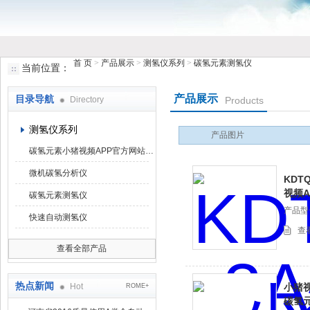
首 页
>
产品展示
>
测氢仪系列
>
碳氢元素测氢仪
当前位置：
鹤壁市小猪视频罗志祥仪器仪表有限公司
产品展示
目录导航
Directory
Products
测氢仪系列
产品图片
碳氢元素小猪视频APP官方网站下载罗志祥
微机碳氢分析仪
KDT
视频
碳氢元素测氢仪
产品型号
快速自动测氢仪
查
查看全部产品
热点新闻
Hot
小猪视
ROME+
碳氢